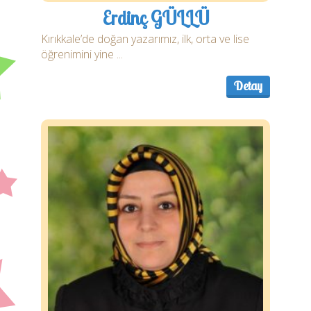
Erdinç GÜLLÜ
Kırıkkale’de doğan yazarımız, ilk, orta ve lise
öğrenimini yine ...
Detay