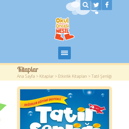
Ana Sayfa
Kitaplar
Ana Sayfa
>
Kitaplar
>
Etkinlik Kitapları
> Tatil Şenliği
Kurumsal
Kitaplar
Yazarlar
Planlar