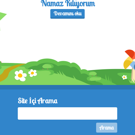
Namaz Kılıyorum
Devamını oku
Site İçi Arama