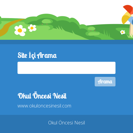
Site İçi Arama
Okul Öncesi Nesil
www.okuloncesinesil.com
Okul Öncesi Nesil