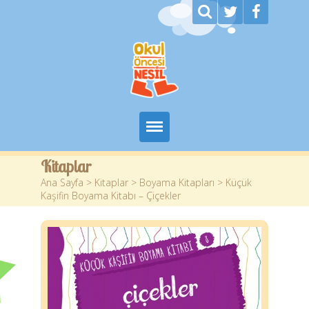
Ana Sayfa
Kitaplar
Ana Sayfa
>
Kitaplar
>
Boyama Kitapları
> Küçük
Kurumsal
Kaşifin Boyama Kitabı – Çiçekler
Kitaplar
Yazarlar
Planlar