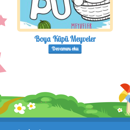
Boya Küpü Meyveler
Devamını oku