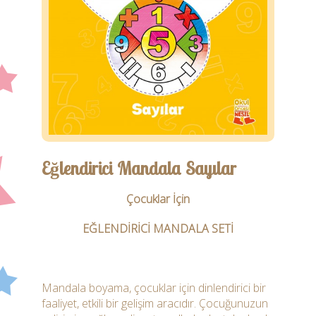
Öğretmen
Ebeveyn
İletişim
Eğlendirici Mandala Sayılar
Çocuklar İçin
EĞLENDİRİCİ MANDALA SETİ
Mandala boyama, çocuklar için dinlendirici bir
faaliyet, etkili bir gelişim aracıdır. Çocuğunuzun