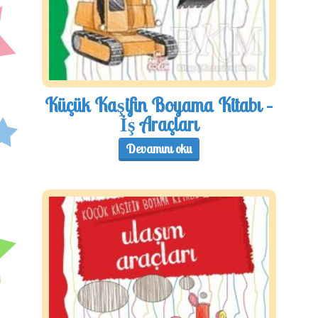
Küçük Kaşifin Boyama Kitabı –
İş Araçları
Devamını oku