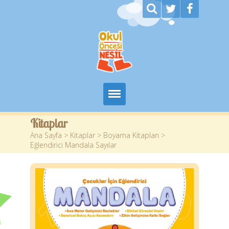
Ana Sayfa
Kitaplar
Ana Sayfa
>
Kitaplar
>
Boyama Kitapları
>
Kurumsal
Eğlendirici Mandala Sayılar
Kitaplar
Yazarlar
Planlar