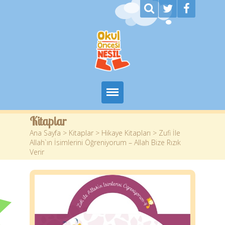
Ana Sayfa
Kitaplar
Ana Sayfa
>
Kitaplar
>
Hikaye Kitapları
> Zufi İle
Kurumsal
Allah`ın İsimlerini Öğreniyorum – Allah Bize Rızık
Verir
Kitaplar
Yazarlar
Planlar