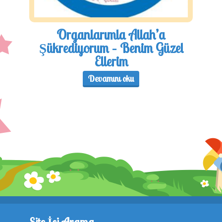
Organlarımla Allah’a
Şükrediyorum – Benim Güzel
Ellerim
Devamını oku
Site İçi Arama