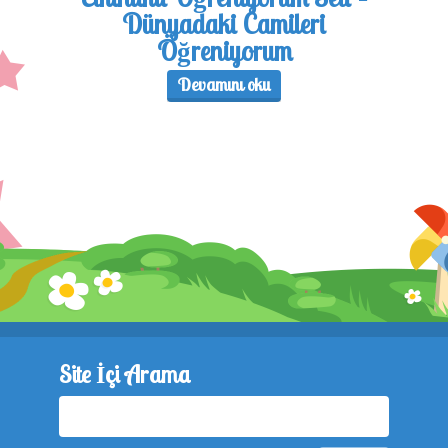
Dünyadaki Camileri
Öğreniyorum
Devamını oku
Site İçi Arama