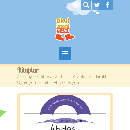
Ana Sayfa
Kitaplar
Ana Sayfa
>
Kitaplar
>
Etkinlik Kitapları
> Etkinlikli
Kurumsal
Öğreniyorum Seti – Abdest Alıyorum
Kitaplar
Yazarlar
Planlar